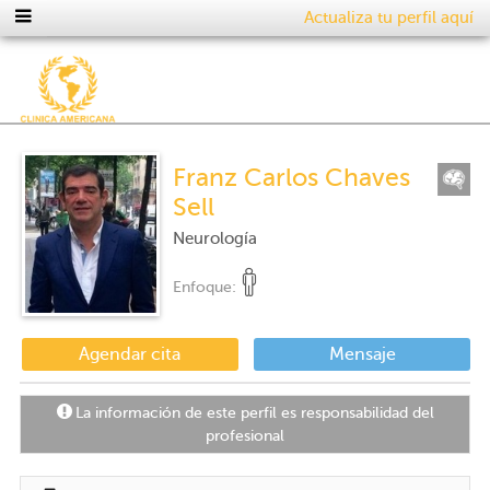
Actualiza tu perfil aquí
Franz Carlos Chaves
Sell
Neurología
Enfoque:
Agendar cita
Mensaje
La información de este perfil es responsabilidad del
profesional