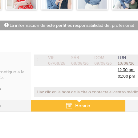
La información de este perfil es responsabilidad del profesional
VIE
SÁB
DOM
LUN
07/08/26
08/08/26
09/08/26
10/08/26
12:30 pm
contiguo a la
01:00 pm
 5.
5
Haz clic en la hora de la cita o contacta al centro médi
a
Horario