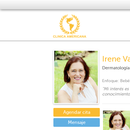
Irene V
Dermatología
Enfoque:
Bebés
"
Mi interés es
conocimiento
Agendar cita
Mensaje