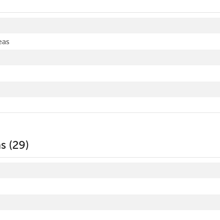
eas
s (29)