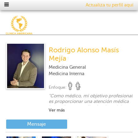
Actualiza tu perfil aquí
Rodrigo Alonso Masís
Mejía
Medicina General
Medicina Interna
Enfoque:
"
Como médico, mi objetivo profesional
es proporcionar una atención médica
integral y personalizada a los adultos,
Ver más
enfocándome en la prevención, el
diagnóstico y el tratamiento de una
amplia variedad de enfermedades y
Mensaje
condiciones médicas. Mi compromiso
es mejorar la salud y el bienestar de